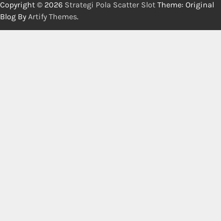
Copyright © 2026
Strategi Pola Scatter Slot
Theme: Original
Blog By
Artify Themes
.