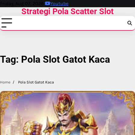
Skip
Friday, Aug 07, 2026
Youtube
Strategi Pola Scatter Slot
to
content
Tag:
Pola Slot Gatot Kaca
Home
Pola Slot Gatot Kaca